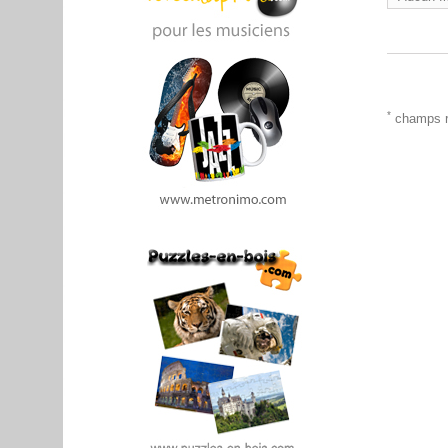
*
champs r