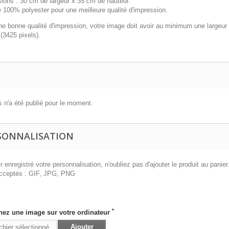
ions : 30 cm de largeur x 35 cm de hauteur.
 100% polyester pour une meilleure qualité d'impression.
ne bonne qualité d'impression, votre image doit avoir au minimum une largeur
(3425 pixels).
 n'a été publié pour le moment.
SONNALISATION
 enregistré votre personnalisation, n'oubliez pas d'ajouter le produit au panier
cceptés : GIF, JPG, PNG
s
*
nez une image sur votre ordinateur
Ajouter
chier sélectionné