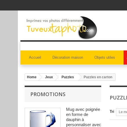
Accueil
Décoration maison
Objets utiles
Home
Jeux
Puzzles
Puzzles en carton
PROMOTIONS
PUZZL
Mug avec poignée
Tri
Le m
en forme de
dauphin à
personnaliser avec