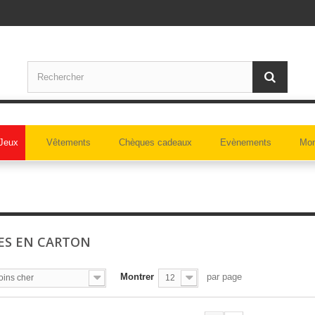
Jeux
Vêtements
Chèques cadeaux
Evènements
Mon
ES EN CARTON
Montrer
par page
oins cher
12