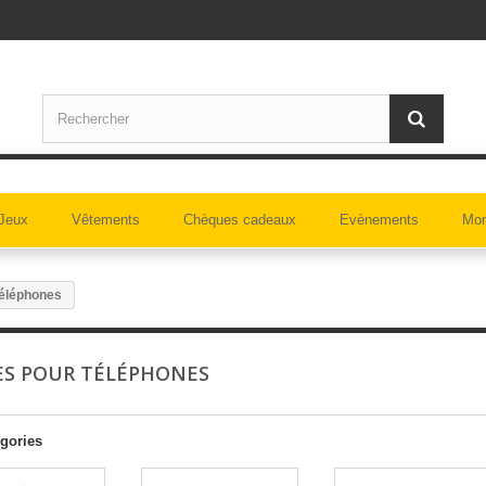
Jeux
Vêtements
Chèques cadeaux
Evènements
Mon
téléphones
S POUR TÉLÉPHONES
gories