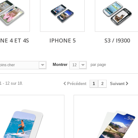
NE 4 ET 4S
IPHONE 5
S3 / I9300
Montrer
par page
oins cher
12
1 - 12 sur 18.
Précédent
1
2
Suivant