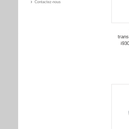
Contactez-nous
tran
i93