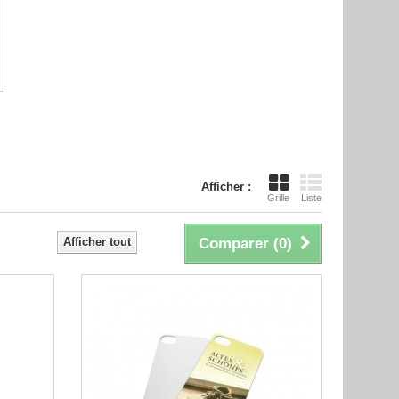
Afficher :
Grille
Liste
Afficher tout
Comparer (
0
)