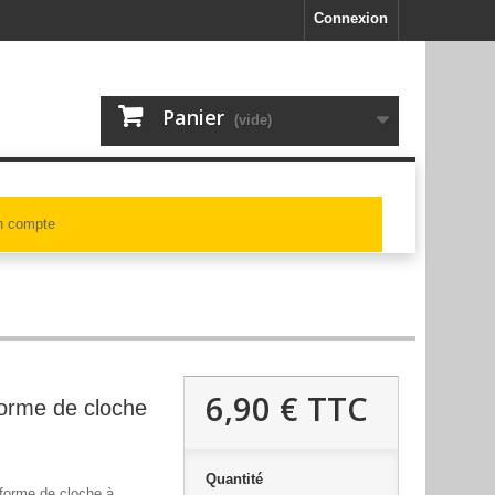
Connexion
Panier
(vide)
 compte
6,90 €
TTC
orme de cloche
Quantité
forme de cloche à