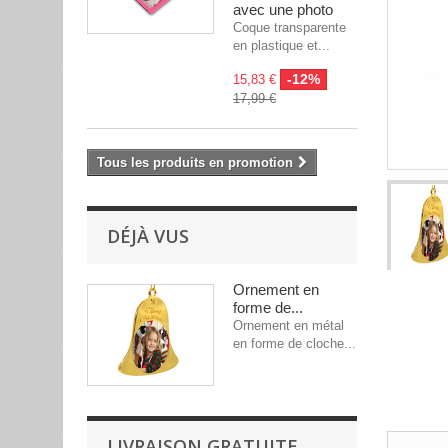
avec une photo
Coque transparente
en plastique et...
-12%
15,83 €
17,99 €
Tous les produits en promotion
DÉJÀ VUS
Ornement en
forme de...
Ornement en métal
en forme de cloche...
LIVRAISON GRATUITE