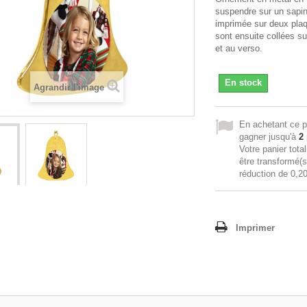
suspendre sur un sapin
imprimée sur deux pla
sont ensuite collées su
et au verso.
En stock
Agrandir l'image
En achetant ce p
gagner jusqu'à
2
Votre panier tota
être transformé(
réduction de
0,20
Imprimer