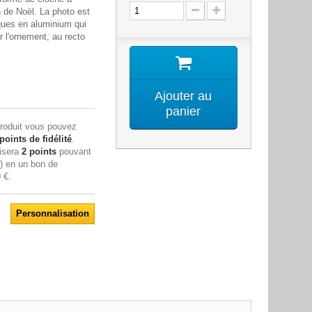
 de Noël. La photo est
ques en aluminium qui
r l'ornement, au recto
Ajouter au
panier
roduit vous pouvez
points de fidélité
.
lisera
2
points
pouvant
s) en un bon de
 €
.
Personnalisation