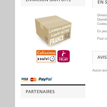
EN 
Dimens
Diamèt
Couleur
En plus
Pour cr
AVIS
Aucun avis
PARTENAIRES