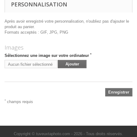
PERSONNALISATION
Après avoir enregistré votre personnalisation, n'oubliez pas d'ajouter le
produit au panier.
Formats acceptés : GIF, JPG, PNG
Images
*
Sélectionnez une image sur votre ordinateur
Ajouter
Aucun fichier sélectionné
Enregistrer
*
champs requis
Copyright © tuveuxtaphoto.com - 2026 - Tous droits réservés.