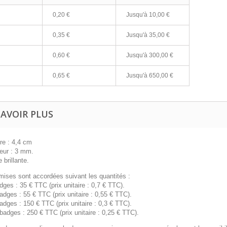
0,20 €
Jusqu'à
10,00 €
0,35 €
Jusqu'à
35,00 €
0,60 €
Jusqu'à
300,00 €
0,65 €
Jusqu'à
650,00 €
SAVOIR PLUS
re : 4,4 cm
eur : 3 mm.
 brillante.
mises sont accordées suivant les quantités :
dges : 35 € TTC (prix unitaire : 0,7 € TTC).
adges : 55 € TTC (prix unitaire : 0,55 € TTC).
adges : 150 € TTC (prix unitaire : 0,3 € TTC).
badges : 250 € TTC (prix unitaire : 0,25 € TTC).