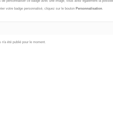
s de personnaliser ce badge avec une image, vous avez également la possibilit
réer votre badge personnalisé, cliquez sur le bouton
Personnalisation
.
 n'a été publié pour le moment.