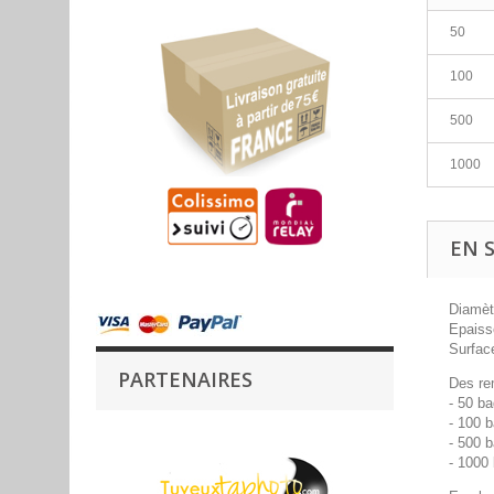
50
100
500
1000
EN 
Diamèt
Epaiss
Surface
PARTENAIRES
Des re
- 50 ba
- 100 b
- 500 b
- 1000 