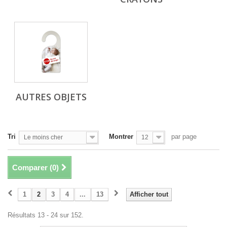
AUTRES OBJETS
Tri
Montrer
par page
Le moins cher
12
Comparer (
0
)
1
2
3
4
...
13
Afficher tout
Résultats 13 - 24 sur 152.